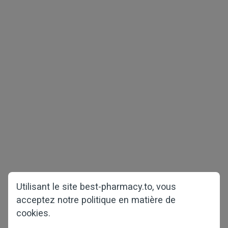
Droit d'auteur © 2026 best-pharmacy.to
Tous droits réservés
Santé Masculine
Diminution de Poids
Paquets de test
COVID-19
Santé Féminine
Accueil
Perte des Cheveux
À propos de nous
Questions et réponses
Utilisant le site best-pharmacy.to, vous
acceptez notre politique en matière de
Contactez-nous
cookies.
Comment passer la