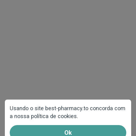
Direitos de autor © 2026 best-pharmacy.to
Todos direitos reservados
Saúde dos homens
Redução de peso
Pacotes de amostras
COVID-19
Saúde das mulheres
Página principal
Contra a perda de cabelos
Sobre nós
Perguntas e respostas
Usando o site best-pharmacy.to concorda com
a nossa política de cookies.
Contacte-nos
Como encomendar
Ok