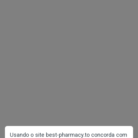
Direitos de autor © 2026 best-pharmacy.to
Todos direitos reservados
Saúde dos homens
Redução de peso
Pacotes de amostras
COVID-19
Saúde das mulheres
Página principal
Contra a perda de cabelos
Sobre nós
Perguntas e respostas
Usando o site best-pharmacy.to concorda com