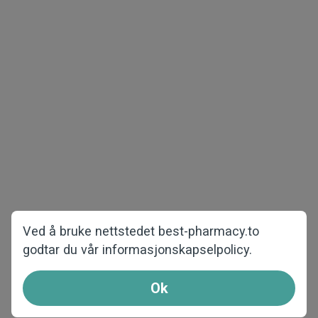
Opphavsrett © 2026 best-pharmacy.to
Alle rettigheter forbeholdt
Menns helse
Vekttap
Eksempelpakker
COVID-19
Kvinners helse
Startsiden
Mot hårtap
Om oss
Ofte stilte spørsmål
Ved å bruke nettstedet best-pharmacy.to
godtar du vår informasjonskapselpolicy.
Kontakt oss
Hvordan bestiller jeg
Ok
Partnere