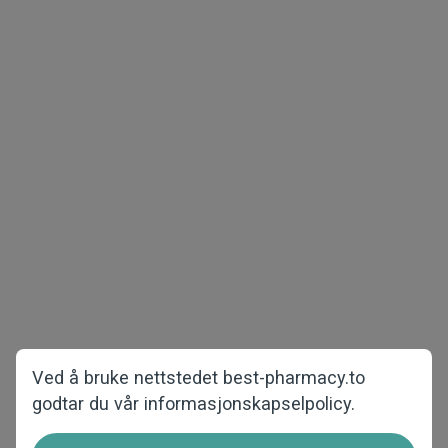
Opphavsrett © 2026 best-pharmacy.to
Alle rettigheter forbeholdt
Menns helse
Vekttap
Eksempelpakker
COVID-19
Kvinners helse
Startsiden
Mot hårtap
Om oss
Ofte stilte spørsmål
Ved å bruke nettstedet best-pharmacy.to
godtar du vår informasjonskapselpolicy.
Kontakt oss
Hvordan bestiller jeg