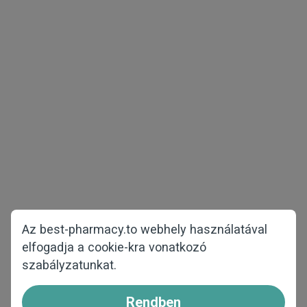
Szerzői jog © 2026 best-pharmacy.to
Minden jog fenntartva
Férfi egészség
Fogyás
Mintacsomagok
COVID-19
Nők egészsége
Főoldal
Hajhullás ellen
Rólunk
Az best-pharmacy.to webhely használatával
GYIK
elfogadja a cookie-kra vonatkozó
szabályzatunkat.
Kapcsolat
Hogyan rendeljen
Rendben