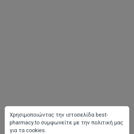
Πνευματική ιδιοκτησία © 2026 best-pharmacy.to
Ολα τα δικαιώματα διατηρούνται
Ανδρική υγεία
Απώλεια βάρους
Δοκιμαστικά πακέτα
COVID-19
Γυναικεία υγεία
Κύρια σελίδα
Ενάντια στην τριχόπτωση
Σχετικά με εμάς
Χρησιμοποιώντας την ιστοσελίδα best-
F.A.Q.
pharmacy.to συμφωνείτε με την πολιτική μας
για τα cookies.
Επικοινωνήστε μαζί μας