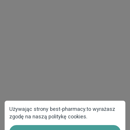
Prawo autorskie © 2026 best-pharmacy.to
Wszelkie prawa zastrzeżone
Zdrowie mężczyzn
Utrata masy ciała
Pakiety testowe
COVID-19
Zdrowie kobiet
Strona główna
Przeciw wypadaniu
O nas
włosów
FAQ
Używając strony best-pharmacy.to wyrażasz
zgodę na naszą politykę cookies.
Skontaktuj się z nami
Jak zamówić