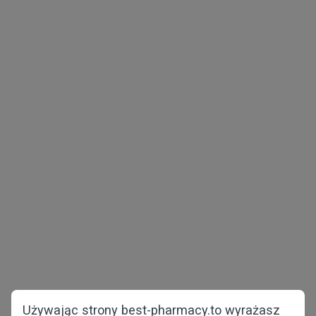
Prawo autorskie © 2026 best-pharmacy.to
Wszelkie prawa zastrzeżone
Zdrowie mężczyzn
Utrata masy ciała
Pakiety testowe
COVID-19
Zdrowie kobiet
Strona główna
Przeciw wypadaniu
O nas
włosów
FAQ
Używając strony best-pharmacy.to wyrażasz