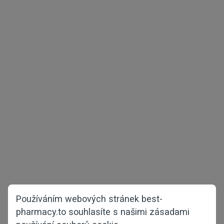
Autorská práva © 2026 best-pharmacy.to
Všechna práva vyhrazena
Zdraví mužů
Redukce hmotnosti
Zkušební balíčky
COVID-19
Zdraví žen
Hlavní stránka
Proti vypadávání vlasů
O nás
Používáním webových stránek best-
FAQ
pharmacy.to souhlasíte s našimi zásadami